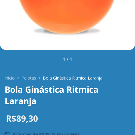
1
/
1
Inicio
>
Pelotas
>
Bola Ginástica Ritmica Laranja
Bola Ginástica Ritmica
Laranja
R$89,30
3
cuotas de
R$29,77
sin interés