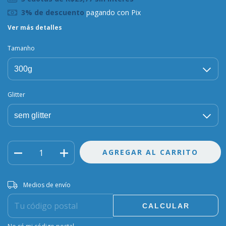
3% de descuento
pagando con Pix
Ver más detalles
Tamanho
Glitter
Entregas para el CP:
CAMBIAR CP
Medios de envío
CALCULAR