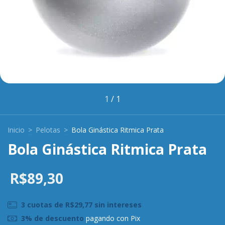
1
/
1
Inicio
>
Pelotas
>
Bola Ginástica Ritmica Prata
Bola Ginástica Ritmica Prata
R$89,30
3
cuotas de
R$29,77
sin intereses
3% de descuento
pagando con Pix