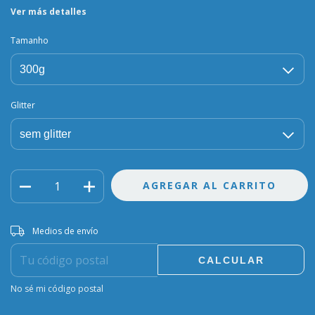
Ver más detalles
Tamanho
Glitter
Entregas para el CP:
CAMBIAR CP
Medios de envío
CALCULAR
No sé mi código postal