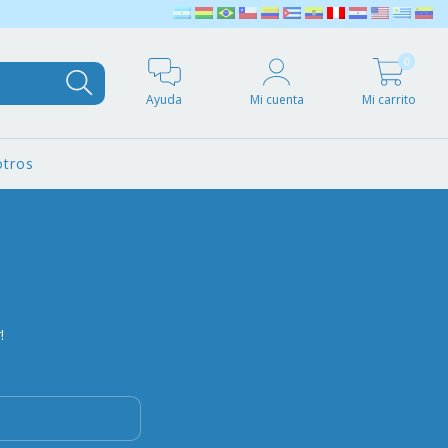
0
Ayuda
Mi cuenta
Mi carrito
tros
!