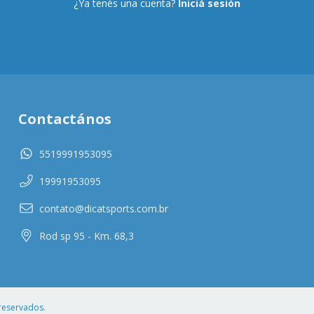
¿Ya tenés una cuenta?
Iniciá sesión
Contactános
5519991953095
19991953095
contato@dicatsports.com.br
Rod sp 95 - Km. 68,3
reservados.