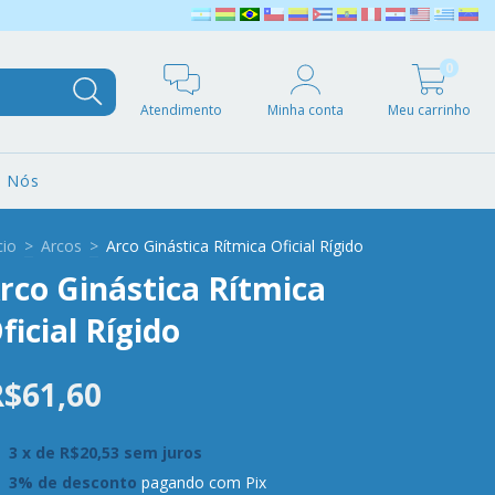
0
Atendimento
Minha conta
Meu carrinho
e Nós
cio
>
Arcos
>
Arco Ginástica Rítmica Oficial Rígido
rco Ginástica Rítmica
ficial Rígido
R$61,60
3
x de
R$20,53
sem juros
3% de desconto
pagando com Pix