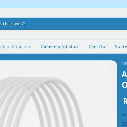
stica Rítmica
Ginástica Artística
Contato
Sobr
Iní
A
O