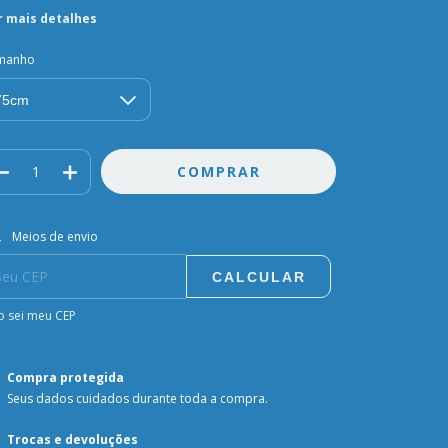
r mais detalhes
manho
regas para o CEP:
ALTERAR CEP
Meios de envio
CALCULAR
 sei meu CEP
Compra protegida
Seus dados cuidados durante toda a compra.
Trocas e devoluções