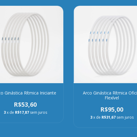
co Ginástica Rítmica Iniciante
Arco Ginástica Rítmica Ofici
Flexível
R$53,60
R$95,00
3
x de
R$17,87
sem juros
3
x de
R$31,67
sem juros