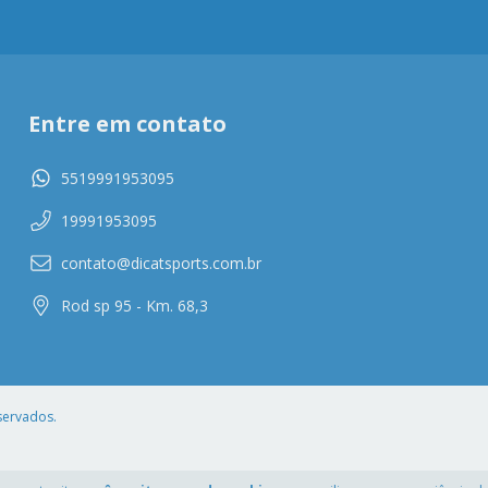
Entre em contato
5519991953095
19991953095
contato@dicatsports.com.br
Rod sp 95 - Km. 68,3
servados.