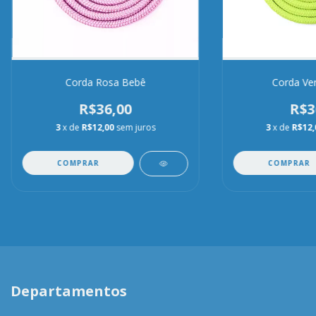
Corda Rosa Bebê
Corda Ver
R$36,00
R$3
3
x de
R$12,00
sem juros
3
x de
R$12,
COMPRAR
COMPRAR
Departamentos