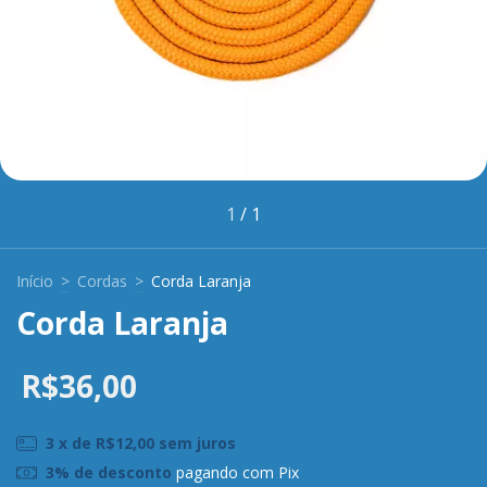
1
/
1
Início
>
Cordas
>
Corda Laranja
Corda Laranja
R$36,00
3
x de
R$12,00
sem juros
3% de desconto
pagando com Pix