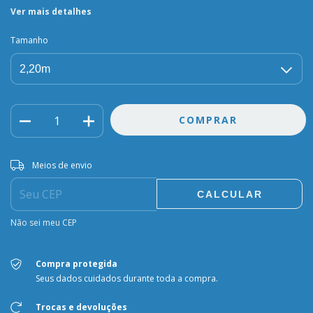
Ver mais detalhes
Tamanho
Entregas para o CEP:
ALTERAR CEP
Meios de envio
CALCULAR
Não sei meu CEP
Compra protegida
Seus dados cuidados durante toda a compra.
Trocas e devoluções