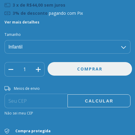
3
x de
R$44,00
sem juros
3% de desconto
pagando com Pix
Ver mais detalhes
Tamanho
Entregas para o CEP:
ALTERAR CEP
Meios de envio
CALCULAR
Não sei meu CEP
Compra protegida