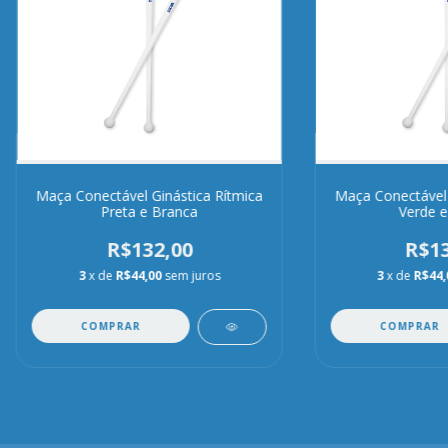
Maça Conectável Ginástica Rítmica
Maça Conectável 
Preta e Branca
Verde e
R$132,00
R$13
3
x de
R$44,00
sem juros
3
x de
R$44,
COMPRAR
COMPRAR