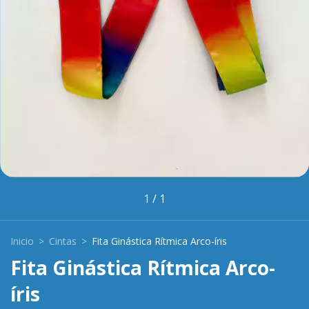
1
/
1
Inicio
>
Cintas
>
Fita Ginástica Rítmica Arco-íris
Fita Ginástica Rítmica Arco-
íris