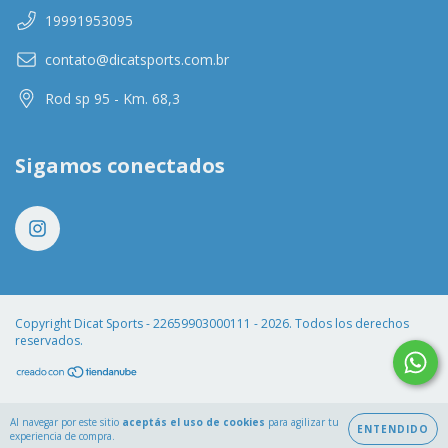
19991953095
contato@dicatsports.com.br
Rod sp 95 - Km. 68,3
Sigamos conectados
Copyright Dicat Sports - 22659903000111 - 2026. Todos los derechos
reservados.
Al navegar por este sitio
aceptás el uso de cookies
para agilizar tu
ENTENDIDO
experiencia de compra.