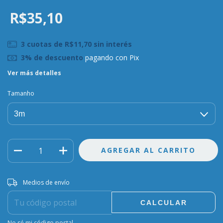
R$35,10
3
cuotas de
R$11,70
sin interés
3% de descuento
pagando con Pix
Ver más detalles
Tamanho
Entregas para el CP:
CAMBIAR CP
Medios de envío
CALCULAR
No sé mi código postal