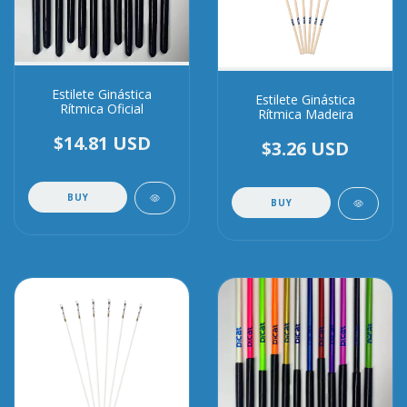
Estilete Ginástica
Estilete Ginástica
Rítmica Oficial
Rítmica Madeira
$14.81 USD
$3.26 USD