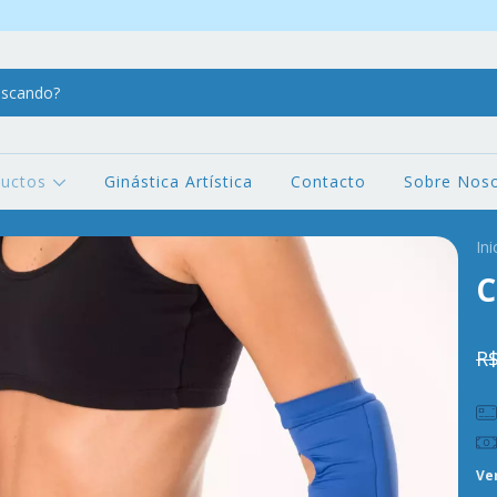
ductos
Ginástica Artística
Contacto
Sobre Noso
Ini
C
R$
Ve