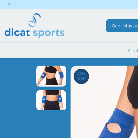
Pro
20
%
OFF