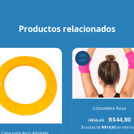
Productos relacionados
20
%
OFF
Cotoveleira Rosa
R$44,80
R$56,00
3
cuotas de
R$14,93
sin intere
Capa para Arco Amarela