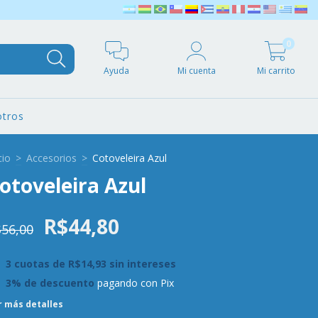
0
Ayuda
Mi cuenta
Mi carrito
tros
cio
>
Accesorios
>
Cotoveleira Azul
otoveleira Azul
R$44,80
56,00
3
cuotas de
R$14,93
sin intereses
3% de descuento
pagando con Pix
r más detalles