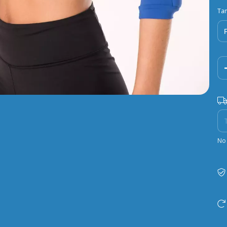
Ta
Ent
No 