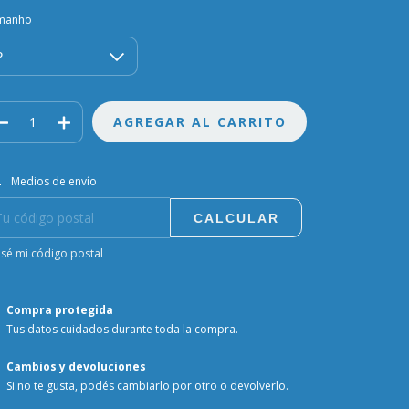
manho
regas para el CP:
CAMBIAR CP
Medios de envío
CALCULAR
sé mi código postal
Compra protegida
Tus datos cuidados durante toda la compra.
Cambios y devoluciones
Si no te gusta, podés cambiarlo por otro o devolverlo.