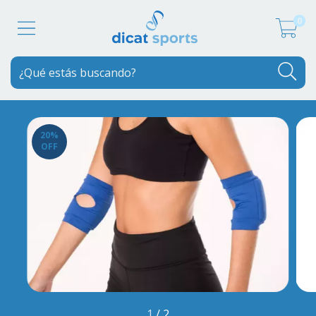
0
20
%
OFF
1
/
2