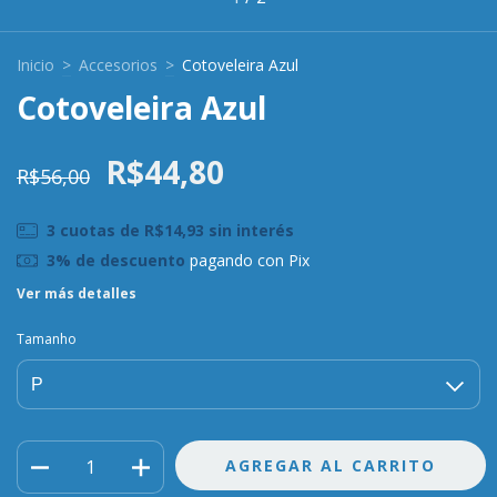
Inicio
>
Accesorios
>
Cotoveleira Azul
Cotoveleira Azul
R$44,80
R$56,00
3
cuotas de
R$14,93
sin interés
3% de descuento
pagando con Pix
Ver más detalles
Tamanho