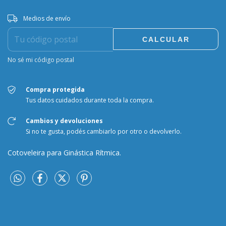
Entregas para el CP:
CAMBIAR CP
Medios de envío
CALCULAR
No sé mi código postal
Compra protegida
Tus datos cuidados durante toda la compra.
Cambios y devoluciones
Si no te gusta, podés cambiarlo por otro o devolverlo.
Cotoveleira para Ginástica Rítmica.