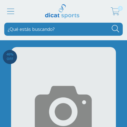
0
46
%
OFF