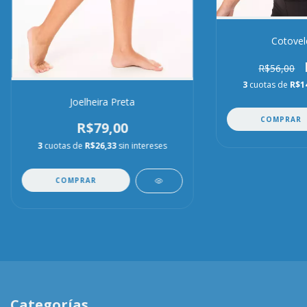
Cotovele
R$56,00
3
cuotas de
R$1
Joelheira Preta
COMPRAR
R$79,00
3
cuotas de
R$26,33
sin intereses
COMPRAR
Categorías