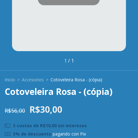
1
/
1
Inicio
>
Accesorios
>
Cotoveleira Rosa - (cópia)
Cotoveleira Rosa - (cópia)
R$30,00
R$56,00
3
cuotas de
R$10,00
sin intereses
3% de descuento
pagando con Pix