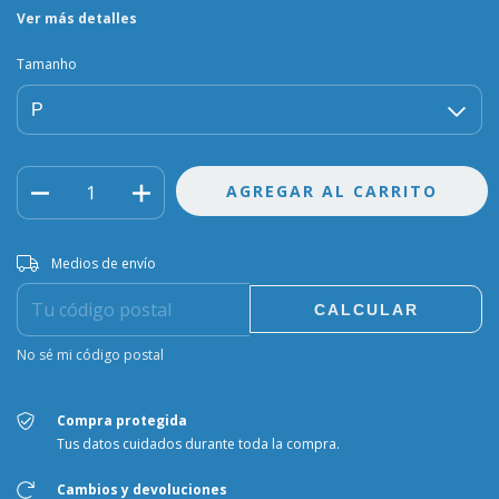
Ver más detalles
Tamanho
Entregas para el CP:
CAMBIAR CP
Medios de envío
CALCULAR
No sé mi código postal
Compra protegida
Tus datos cuidados durante toda la compra.
Cambios y devoluciones