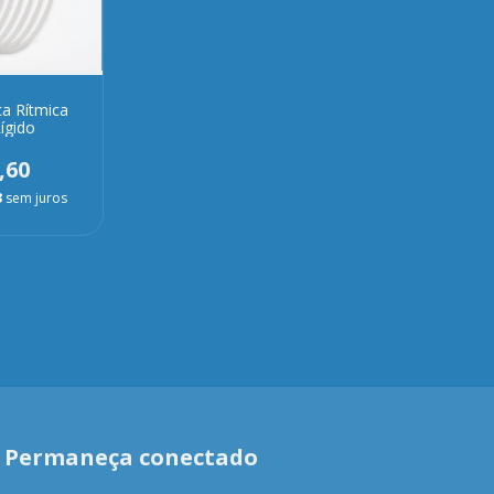
ca Rítmica
Rígido
,60
3
sem juros
Permaneça conectado