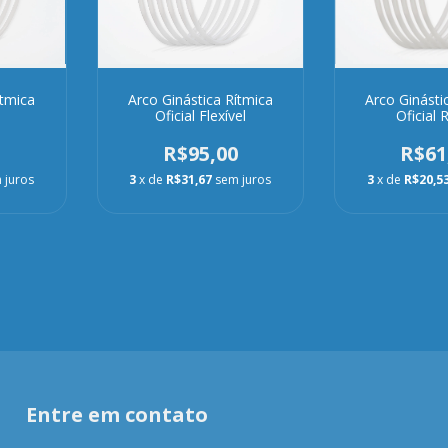
ítmica
Arco Ginástica Rítmica
Arco Ginásti
Oficial Flexível
Oficial 
0
R$95,00
R$61
 juros
3
x de
R$31,67
sem juros
3
x de
R$20,5
Entre em contato