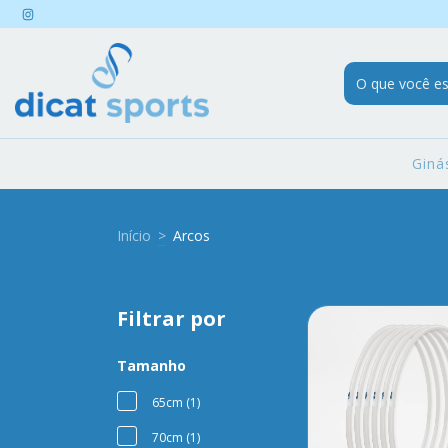
Giná
Início
>
Arcos
Filtrar por
Tamanho
65cm (1)
70cm (1)