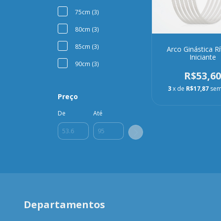
75cm (3)
80cm (3)
85cm (3)
Arco Ginástica R
Iniciante
90cm (3)
R$53,6
3
x de
R$17,87
sem
Preço
De
Até
Departamentos