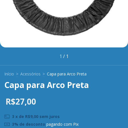
1
/
1
Início
>
Acessórios
>
Capa para Arco Preta
Capa para Arco Preta
R$27,00
3
x de
R$9,00
sem juros
3% de desconto
pagando com Pix