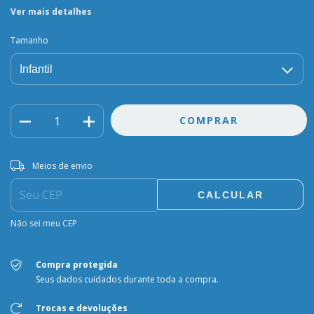
Ver mais detalhes
Tamanho
Entregas para o CEP:
ALTERAR CEP
Meios de envio
CALCULAR
Não sei meu CEP
Compra protegida
Seus dados cuidados durante toda a compra.
Trocas e devoluções