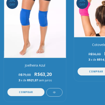
20
%
20
%
OFF
OFF
Cotovele
R$56,00
3
x de
R$14,
Joelheira Azul
COMPRAR
R$63,20
R$79,00
3
x de
R$21,07
sem juros
COMPRAR