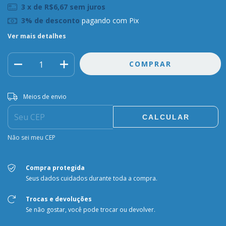
3
x de
R$6,67
sem juros
3% de desconto
pagando com Pix
Ver mais detalhes
Entregas para o CEP:
ALTERAR CEP
Meios de envio
CALCULAR
Não sei meu CEP
Compra protegida
Seus dados cuidados durante toda a compra.
Trocas e devoluções
Se não gostar, você pode trocar ou devolver.