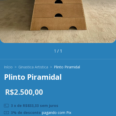
1
/
1
Início
>
Ginastica Artistica
>
Plinto Piramidal
Plinto Piramidal
R$2.500,00
3
x de
R$833,33
sem juros
3% de desconto
pagando com Pix