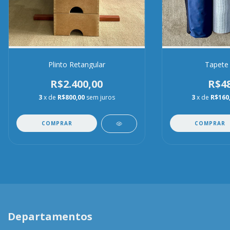
Plinto Retangular
Tapete 
R$2.400,00
R$48
3
x de
R$800,00
sem juros
3
x de
R$160
COMPRAR
Departamentos