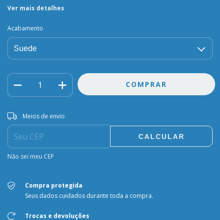
Ver mais detalhes
Acabamento
Entregas para o CEP:
ALTERAR CEP
Meios de envio
CALCULAR
Não sei meu CEP
Compra protegida
Seus dados cuidados durante toda a compra.
Trocas e devoluções