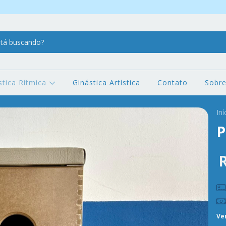
stica Rítmica
Ginástica Artística
Contato
Sobr
Iní
P
R
Ve