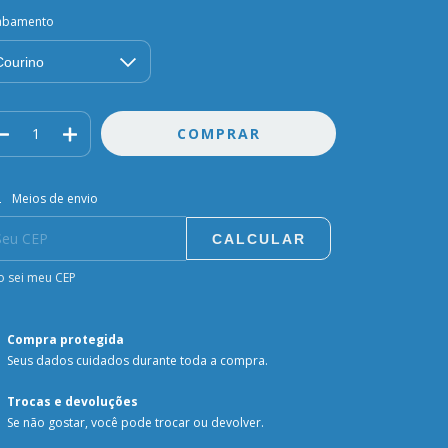
abamento
regas para o CEP:
ALTERAR CEP
Meios de envio
CALCULAR
 sei meu CEP
Compra protegida
Seus dados cuidados durante toda a compra.
Trocas e devoluções
Se não gostar, você pode trocar ou devolver.