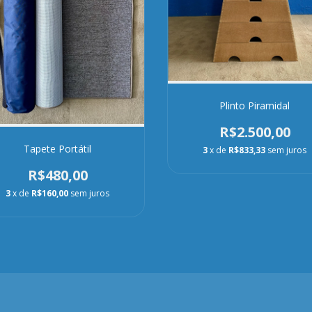
Plinto Piramidal
R$2.500,00
Tapete Portátil
3
x de
R$833,33
sem juros
R$480,00
3
x de
R$160,00
sem juros