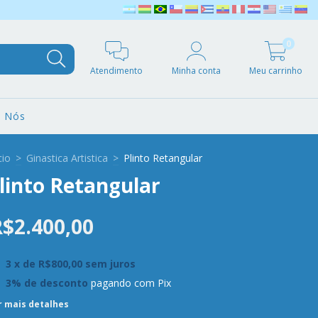
0
Atendimento
Minha conta
Meu carrinho
e Nós
cio
>
Ginastica Artistica
>
Plinto Retangular
linto Retangular
$2.400,00
3
x de
R$800,00
sem juros
3% de desconto
pagando com Pix
r mais detalhes