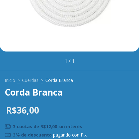
1
/
1
Inicio
>
Cuerdas
>
Corda Branca
Corda Branca
R$36,00
3
cuotas de
R$12,00
sin interés
3% de descuento
pagando con Pix