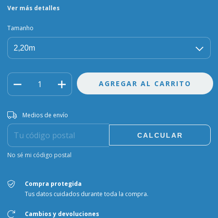
Ver más detalles
Tamanho
Entregas para el CP:
CAMBIAR CP
Medios de envío
CALCULAR
No sé mi código postal
Compra protegida
Tus datos cuidados durante toda la compra.
Cambios y devoluciones