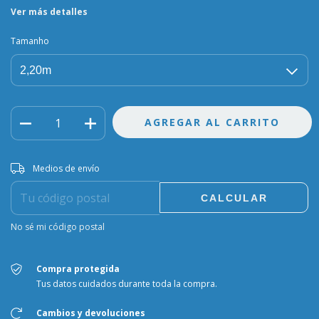
Ver más detalles
Tamanho
Entregas para el CP:
CAMBIAR CP
Medios de envío
CALCULAR
No sé mi código postal
Compra protegida
Tus datos cuidados durante toda la compra.
Cambios y devoluciones