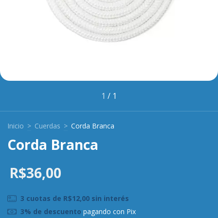
1
/
1
Inicio
>
Cuerdas
>
Corda Branca
Corda Branca
R$36,00
3
cuotas de
R$12,00
sin interés
3% de descuento
pagando con Pix