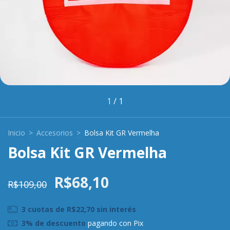
1
/
1
Inicio
>
Accesorios
>
Bolsa Kit GR Vermelha
Bolsa Kit GR Vermelha
R$68,10
R$109,00
3
cuotas de
R$22,70
sin interés
3% de descuento
pagando con Pix