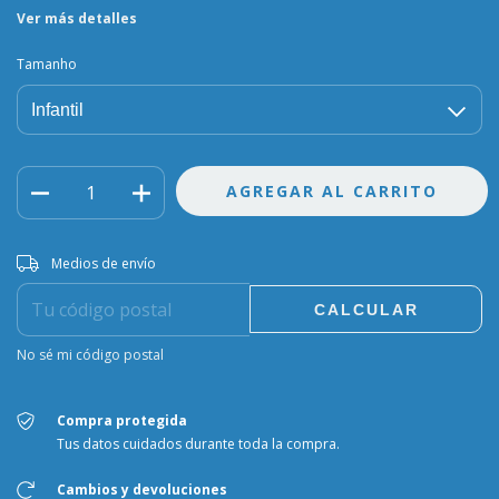
Ver más detalles
Tamanho
Entregas para el CP:
CAMBIAR CP
Medios de envío
CALCULAR
No sé mi código postal
Compra protegida
Tus datos cuidados durante toda la compra.
Cambios y devoluciones