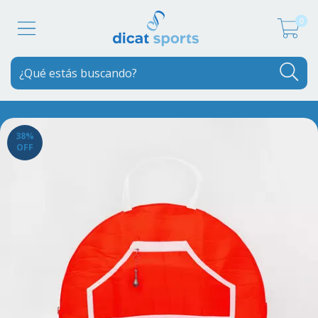
0
38
%
OFF