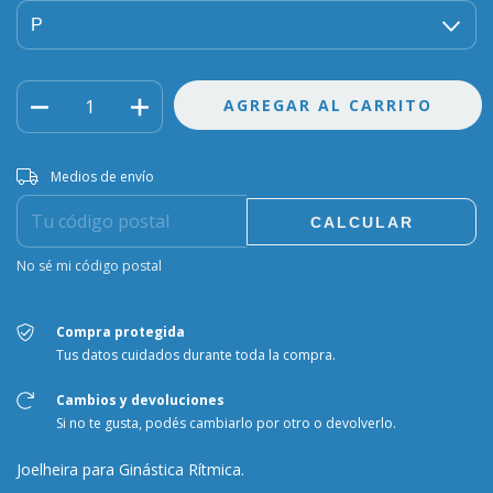
Entregas para el CP:
CAMBIAR CP
Medios de envío
CALCULAR
No sé mi código postal
Compra protegida
Tus datos cuidados durante toda la compra.
Cambios y devoluciones
Si no te gusta, podés cambiarlo por otro o devolverlo.
Joelheira para Ginástica Rítmica.