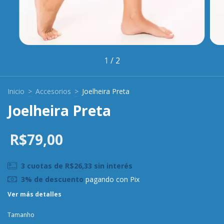
1
/
2
Inicio
>
Accesorios
>
Joelheira Preta
Joelheira Preta
R$79,00
3
cuotas de
R$26,33
sin interés
3% de descuento
pagando con Pix
Ver más detalles
Tamanho