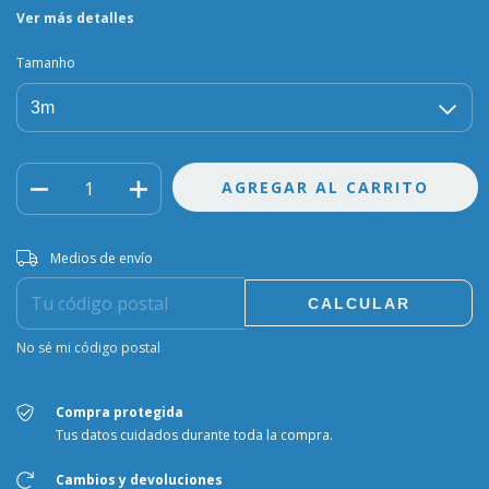
Ver más detalles
Tamanho
Entregas para el CP:
CAMBIAR CP
Medios de envío
CALCULAR
No sé mi código postal
Compra protegida
Tus datos cuidados durante toda la compra.
Cambios y devoluciones