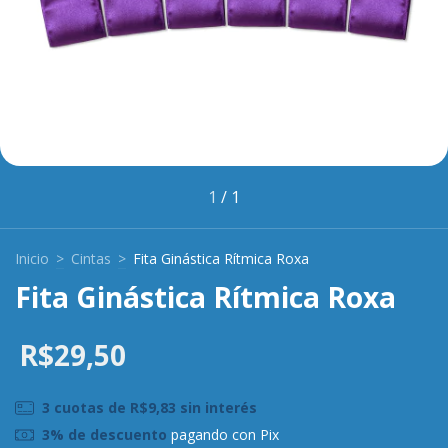
1
/
1
Inicio
>
Cintas
>
Fita Ginástica Rítmica Roxa
Fita Ginástica Rítmica Roxa
R$29,50
3
cuotas de
R$9,83
sin interés
3% de descuento
pagando con Pix