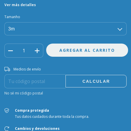
Ver más detalles
Tamanho
Entregas para el CP:
CAMBIAR CP
Medios de envío
CALCULAR
No sé mi código postal
Compra protegida
Tus datos cuidados durante toda la compra.
Cambios y devoluciones