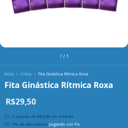
1
/
1
Inicio
>
Cintas
>
Fita Ginástica Rítmica Roxa
Fita Ginástica Rítmica Roxa
R$29,50
3
cuotas de
R$9,83
sin interés
3% de descuento
pagando con Pix