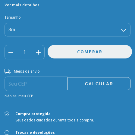
Ver mais detalhes
Tamanho
Entregas para o CEP:
ALTERAR CEP
Meios de envio
CALCULAR
Não sei meu CEP
Compra protegida
Seus dados cuidados durante toda a compra.
Trocas e devoluções