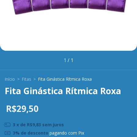
1
/
1
Início
>
Fitas
>
Fita Ginástica Rítmica Roxa
Fita Ginástica Rítmica Roxa
R$29,50
3
x de
R$9,83
sem juros
3% de desconto
pagando com Pix