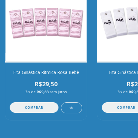
Fita Ginástica Rítmica Rosa Bebê
Fita Ginástica
R$29,50
R$2
3
x de
R$9,83
sem juros
3
x de
R$9,
COMPRAR
COMPRAR