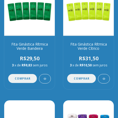
Fita Ginástica Rítmica
Fita Ginástica Rítmica
Verde Bandeira
Verde Cítrico
R$29,50
R$31,50
3
x de
R$9,83
sem juros
3
x de
R$10,50
sem juros
COMPRAR
COMPRAR