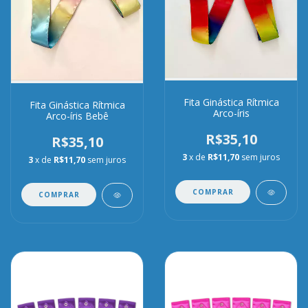
Fita Ginástica Rítmica
Fita Ginástica Rítmica
Arco-íris
Arco-íris Bebê
R$35,10
R$35,10
3
x de
R$11,70
sem juros
3
x de
R$11,70
sem juros
COMPRAR
COMPRAR