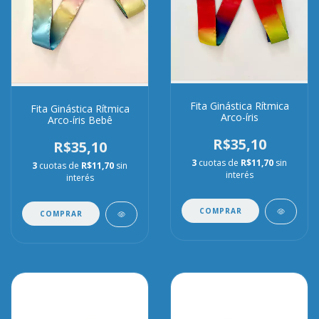
Fita Ginástica Rítmica
Fita Ginástica Rítmica
Arco-íris
Arco-íris Bebê
R$35,10
R$35,10
3
cuotas de
R$11,70
sin
3
cuotas de
R$11,70
sin
interés
interés
COMPRAR
COMPRAR