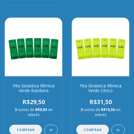
Fita Ginástica Rítmica
Fita Ginástica Rítmica
Verde Bandeira
Verde Cítrico
R$29,50
R$31,50
3
cuotas de
R$9,83
sin
3
cuotas de
R$10,50
sin
interés
interés
COMPRAR
COMPRAR