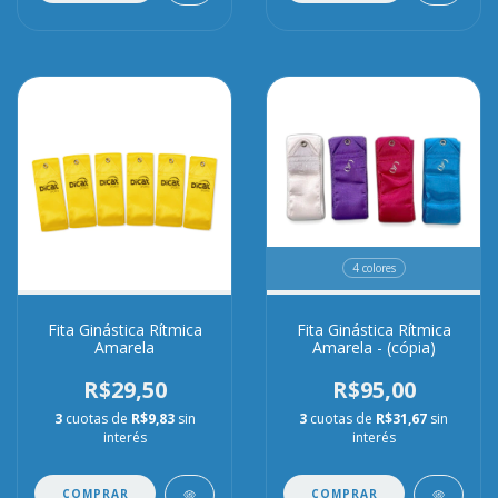
4 colores
Fita Ginástica Rítmica
Fita Ginástica Rítmica
Amarela
Amarela - (cópia)
R$29,50
R$95,00
3
cuotas de
R$9,83
sin
3
cuotas de
R$31,67
sin
interés
interés
COMPRAR
COMPRAR