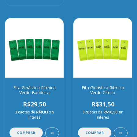
Fita Ginástica Rítmica
Fita Ginástica Rítmica
Verde Bandeira
Verde Cítrico
R$29,50
R$31,50
3
cuotas de
R$9,83
sin
3
cuotas de
R$10,50
sin
interés
interés
COMPRAR
COMPRAR