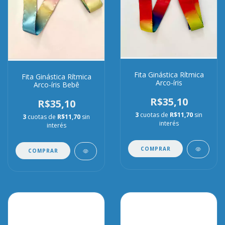
Fita Ginástica Rítmica
Fita Ginástica Rítmica
Arco-íris
Arco-íris Bebê
R$35,10
R$35,10
3
cuotas de
R$11,70
sin
3
cuotas de
R$11,70
sin
interés
interés
COMPRAR
COMPRAR