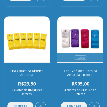
4 colores
Fita Ginástica Rítmica
Fita Ginástica Rítmica
Amarela
Amarela - (cópia)
R$29,50
R$95,00
3
cuotas de
R$9,83
sin
3
cuotas de
R$31,67
sin
interés
interés
COMPRAR
COMPRAR