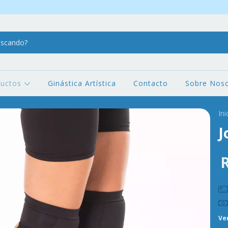
ductos
Ginástica Artística
Contacto
Sobre Noso
Ini
J
Ve