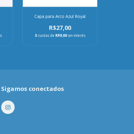
Capa para Arco Azul Royal
Capa 
R$27,00
és
3
cuotas de
R$9,00
sin interés
3
cuota
Sigamos conectados