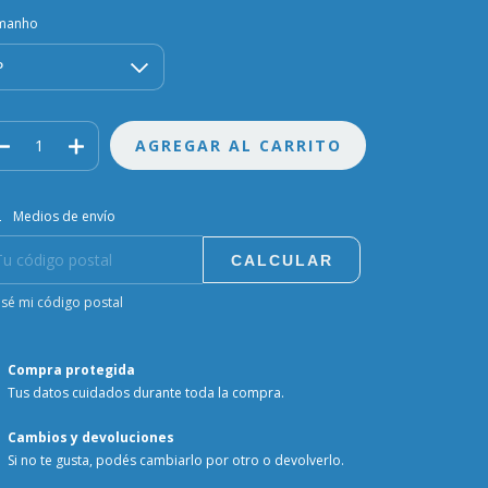
manho
regas para el CP:
CAMBIAR CP
Medios de envío
CALCULAR
sé mi código postal
Compra protegida
Tus datos cuidados durante toda la compra.
Cambios y devoluciones
Si no te gusta, podés cambiarlo por otro o devolverlo.