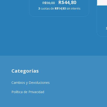
4,80
R$44,80
R$56,00
in interés
3
cuotas de
R$14,93
sin interés
Categorías
Cambios y Devoluciones
Política de Privacidad