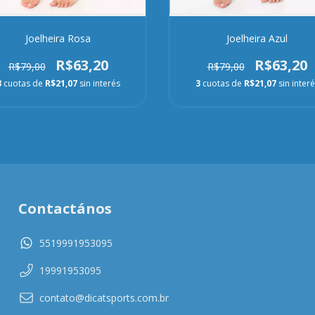
Joelheira Rosa
Joelheira Azul
R$63,20
R$63,20
R$79,00
R$79,00
3
cuotas de
R$21,07
sin interés
3
cuotas de
R$21,07
sin inter
Contactános
5519991953095
19991953095
contato@dicatsports.com.br