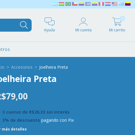
0
Ayuda
Mi cuenta
Mi carrito
tros
cio
>
Accesorios
>
Joelheira Preta
oelheira Preta
R$79,00
3
cuotas de
R$26,33
sin interés
3% de descuento
pagando con Pix
r más detalles