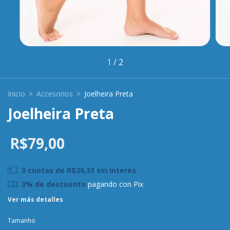
1
/
2
Inicio
>
Accesorios
>
Joelheira Preta
Joelheira Preta
R$79,00
3
cuotas de
R$26,33
sin interés
3% de descuento
pagando con Pix
Ver más detalles
Tamanho