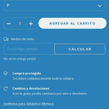
Entregas para el CP:
CAMBIAR CP
Medios de envío
CALCULAR
No sé mi código postal
Compra protegida
Tus datos cuidados durante toda la compra.
Cambios y devoluciones
Si no te gusta, podés cambiarlo por otro o devolverlo.
Joelheira para Ginástica Rítmica.