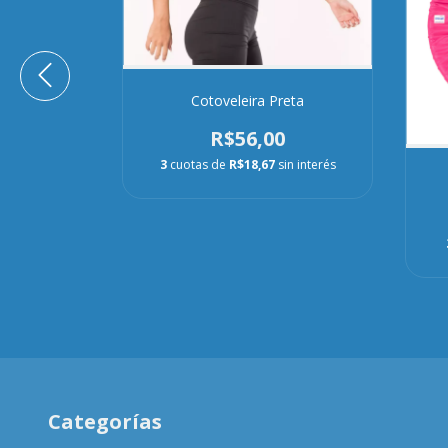
osa
Cotoveleira Preta
4,80
R$56,00
in interés
3
cuotas de
R$18,67
sin interés
Categorías