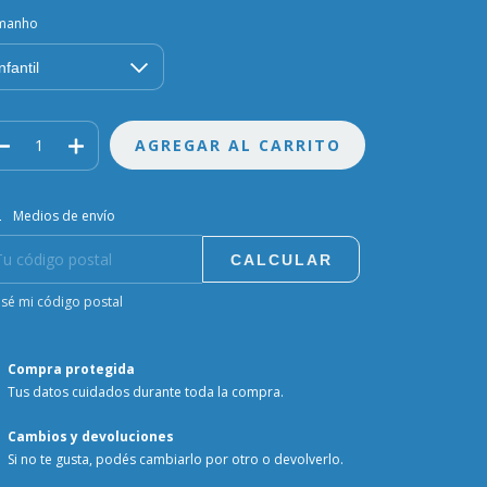
manho
regas para el CP:
CAMBIAR CP
Medios de envío
CALCULAR
sé mi código postal
Compra protegida
Tus datos cuidados durante toda la compra.
Cambios y devoluciones
Si no te gusta, podés cambiarlo por otro o devolverlo.