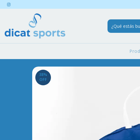
Pro
38
%
OFF