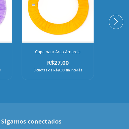
Capa para Arco Amarela
Capa pa
R$27,00
s
3
cuotas de
R$9,00
sin interés
3
cuota
Sigamos conectados