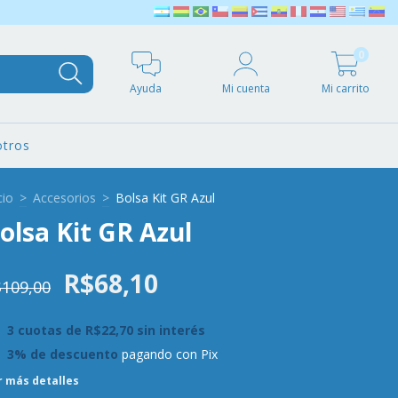
0
Ayuda
Mi cuenta
Mi carrito
tros
cio
>
Accesorios
>
Bolsa Kit GR Azul
olsa Kit GR Azul
R$68,10
109,00
3
cuotas de
R$22,70
sin interés
3% de descuento
pagando con Pix
r más detalles