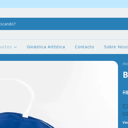
ductos
Ginástica Artística
Contacto
Sobre Noso
Ini
B
R$
Ve