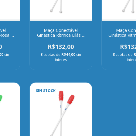
vel
Maça Conectável
Maça Con
 Rosa e
Ginástica Rítmica Lilás e
Ginástica Rítm
Branca
Bran
0
R$132,00
R$13
00
sin
3
cuotas de
R$44,00
sin
3
cuotas de
R
interés
inter
SIN STOCK