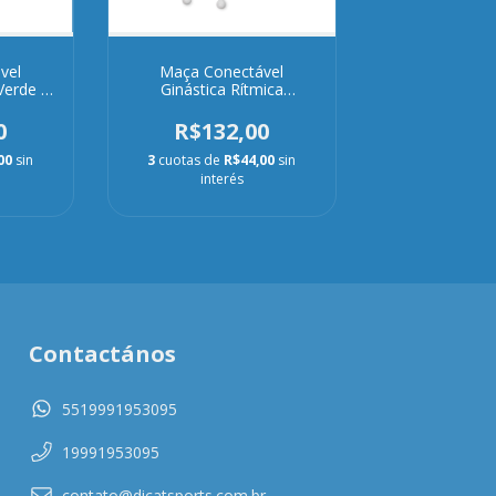
vel
Maça Conectável
Verde e
Ginástica Rítmica
Vermelha e Branca
0
R$132,00
00
sin
3
cuotas de
R$44,00
sin
interés
Contactános
5519991953095
19991953095
contato@dicatsports.com.br