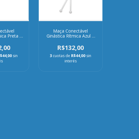
ectável
Maça Conectável
ica Preta e
Ginástica Rítmica Azul e
ca
Branca
2,00
R$132,00
$44,00
sin
3
cuotas de
R$44,00
sin
és
interés