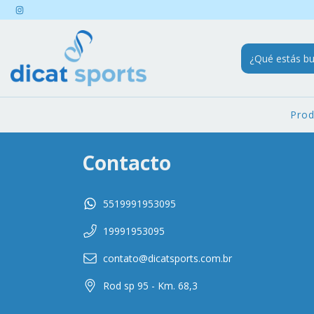
Pro
Contacto
5519991953095
19991953095
contato@dicatsports.com.br
Rod sp 95 - Km. 68,3